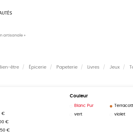
AUTÉS
SOIRES
MAISON
BIEN
n artisanale »
LIVRES
JEUX
Bien-être
Épicerie
Papeterie
Livres
Jeux
T
Couleur
Blanc Pur
Terracot
0 €
vert
violet
100 €
150 €