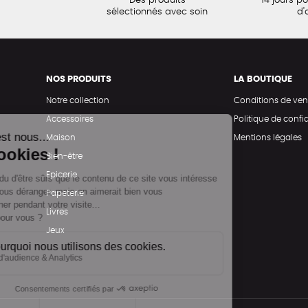
Des produits
14 jours p
sélectionnés avec soin
d'
NOS PRODUITS
LA BOUTIQUE
Notre collection
Conditions de ven
Accessoires
Politique de confid
Maison
Mentions légales
Bien-être
Epicerie
Papeterie
Livres
Jeux