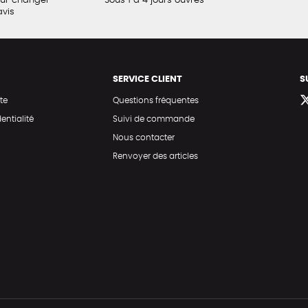
our changer
Sous 1 à 4 jours ouvrés
avis
SERVICE CLIENT
S
te
Questions fréquentes
entialité
Suivi de commande
Nous contacter
Renvoyer des articles