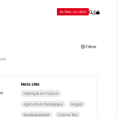
Rechercher
Mon
Je fais un don
compte
-ÊTRE
ÉPICERIE
DONS
Filtrer
out
Mots clés
ta
Fabriqué en France
Agriculture Biologique
Vegan
Biodégradable
Cosme Bio