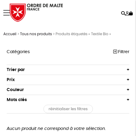
Rech
Mo
menu
co
Accueil
>
Tous nos produits
>
Produits étiquetés « Textile Bio »
Catégories
Filtrer
NOTRE COLLECTION
Trier par
Par défaut
ACCESSOIRES
Prix
Popularité
Tous
MAISON
Couleur
Nouveauté
0 € - 50 €
Blanc Pur
Terracotta
Mots clés
Prix : du - cher au + cher
BIEN-ÊTRE
50 € - 100 €
vert
violet
Prix : du + cher au - cher
réinitialiser les filtres
100 € - 150 €
Fabriqué en France
Agriculture Biologique
ÉPICERIE
Disponibilité
150 € - 200 €
PAPETERIE
Fairtrade
Vegan
Biodégradable
Cosme Bio
Plus de 200€
Aucun produit ne correspond à votre sélection.
LIVRES
FSC
Fabrication artisanale
PEFC