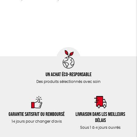
LIVRES
Agriculture Biologique
Fairtrade
Vegan
JEUX
Biodégradable
Cosme Bio
FSC
TOUT
Un achat éco-responsable
Des produits sélectionnés avec soin
Garantie satisfait ou remboursé
Livraison dans les meilleurs
délais
14 jours pour changer d'avis
Sous 1 à 4 jours ouvrés