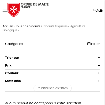
Rech
Mo
menu
co
Accueil
>
Tous nos produits
>
Produits étiquetés « Agriculture
Biologique »
Catégories
Filtrer
NOTRE COLLECTION
Trier par
Par défaut
ACCESSOIRES
Prix
Popularité
Tous
MAISON
Couleur
Nouveauté
0 € - 50 €
Blanc Pur
Terracotta
Mots clés
Prix : du - cher au + cher
BIEN-ÊTRE
50 € - 100 €
vert
violet
Prix : du + cher au - cher
réinitialiser les filtres
100 € - 150 €
Fabrication artisanale
PEFC
Fabriqué en Espagne
ÉPICERIE
Disponibilité
150 € - 200 €
PAPETERIE
Textile Bio
ESAT
Fabriqué en France
Plus de 200€
Aucun produit ne correspond à votre sélection.