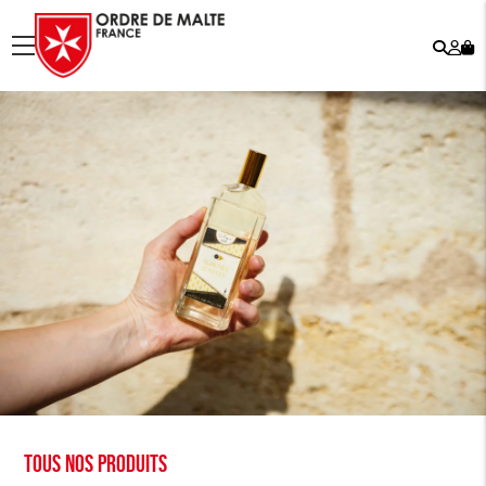
Rech
Mo
menu
co
Tous nos produits