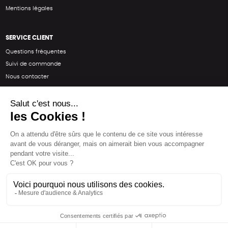
Mentions légales
SERVICE CLIENT
Questions fréquentes
Suivi de commande
Nous contacter
Renvoyer des articles
SUIVEZ-NOUS
Une boutique élaborée avec
par RGOODS
Hébergement vert certifié ISO14001 propulsé avec
par Infomaniak