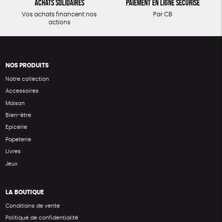
Achats solidaires
Paiement en ligne sécurisé
Vos achats financent nos
Par CB
actions
NOS PRODUITS
Notre collection
Accessoires
Maison
Bien-être
Epicerie
Papeterie
Livres
Jeux
LA BOUTIQUE
Conditions de vente
Politique de confidentialité