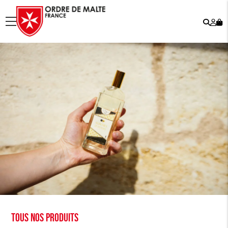
Rech
Mo
menu
co
Tous nos produits