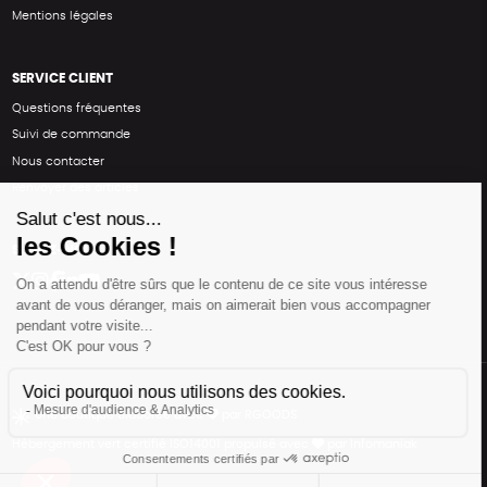
Mentions légales
SERVICE CLIENT
Questions fréquentes
Suivi de commande
Nous contacter
Renvoyer des articles
SUIVEZ-NOUS
Une boutique élaborée avec
par RGOODS
Hébergement vert certifié ISO14001 propulsé avec
par Infomaniak