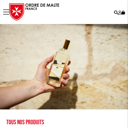
Rech
Mo
menu
co
Tous nos produits