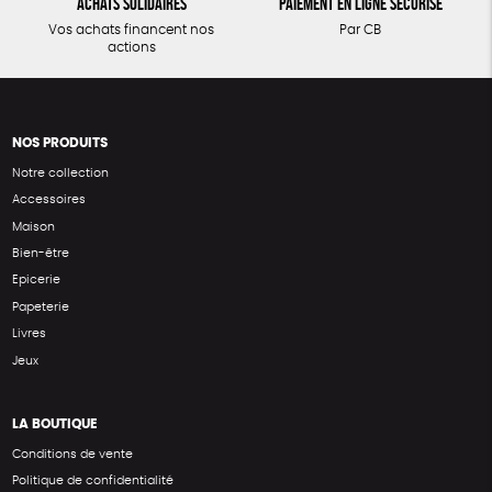
Achats solidaires
Paiement en ligne sécurisé
Vos achats financent nos
Par CB
actions
NOS PRODUITS
Notre collection
Accessoires
Maison
Bien-être
Epicerie
Papeterie
Livres
Jeux
LA BOUTIQUE
Conditions de vente
Politique de confidentialité