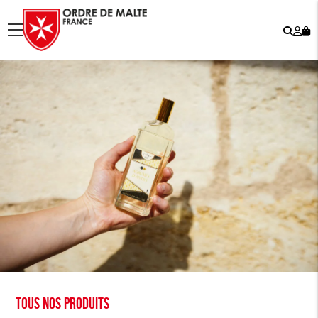
Rech
Mo
menu
co
Tous nos produits