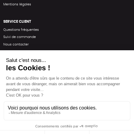
Mentions légales
SERVICE CLIENT
Questions fréquentes
Suivi de commande
Nous contacter
Renvoyer des articles
SUIVEZ-NOUS
Une boutique élaborée avec
par RGOODS
Hébergement vert certifié ISO14001 propulsé avec
par Infomaniak