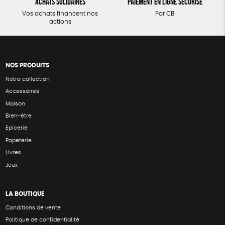
Achats solidaires
Paiement en ligne sécurisé
Vos achats financent nos
Par CB
actions
NOS PRODUITS
Notre collection
Accessoires
Maison
Bien-être
Epicerie
Papeterie
Livres
Jeux
LA BOUTIQUE
Conditions de vente
Politique de confidentialité