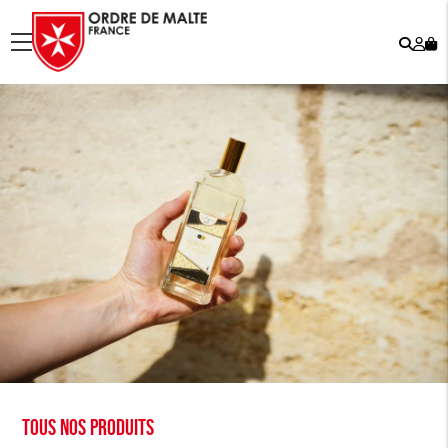
Rech
Mo
menu
co
Tous nos produits