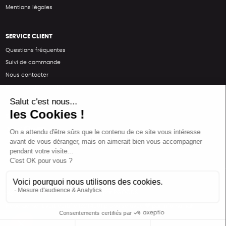
Mentions légales
SERVICE CLIENT
Questions fréquentes
Suivi de commande
Nous contacter
Renvoyer des articles
SUIVEZ-NOUS
Une boutique élaborée avec
par RGOODS
Hébergement vert certifié ISO14001 propulsé avec
par Infomaniak