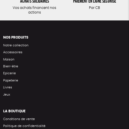
Achats solidaires
Paiement en ligne sécurisé
Vos achats financent nos
Par CB
actions
NOS PRODUITS
Notre collection
Accessoires
Maison
Bien-être
Epicerie
Papeterie
Livres
Jeux
LA BOUTIQUE
Conditions de vente
Politique de confidentialité