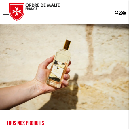
Rech
Mo
menu
co
Tous nos produits