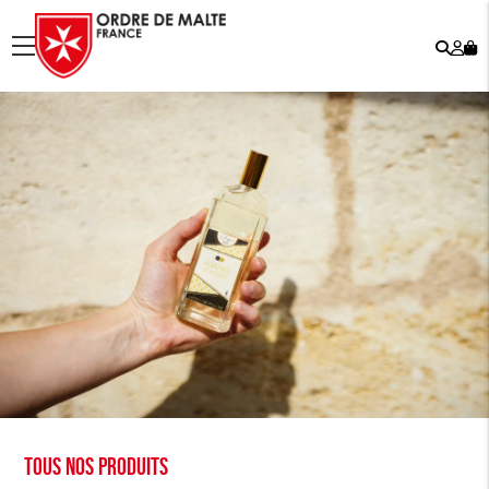
Rech
Mo
menu
co
Tous nos produits