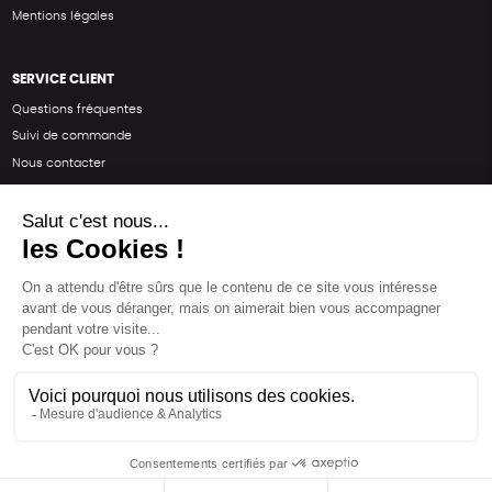
Mentions légales
SERVICE CLIENT
Questions fréquentes
Suivi de commande
Nous contacter
Renvoyer des articles
SUIVEZ-NOUS
Une boutique élaborée avec
par RGOODS
Hébergement vert certifié ISO14001 propulsé avec
par Infomaniak