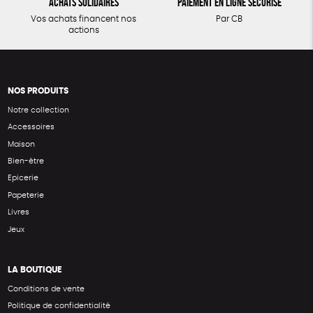
Achats solidaires
Paiement en ligne sécurisé
Vos achats financent nos
Par CB
actions
NOS PRODUITS
Notre collection
Accessoires
Maison
Bien-être
Epicerie
Papeterie
Livres
Jeux
LA BOUTIQUE
Conditions de vente
Politique de confidentialité