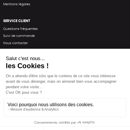
Mentions légales
SERVICE CLIENT
Questions fréquentes
Suivi de commande
Nous contacter
Renvoyer des articles
SUIVEZ-NOUS
Une boutique élaborée avec
par RGOODS
Hébergement vert certifié ISO14001 propulsé avec
par Infomaniak