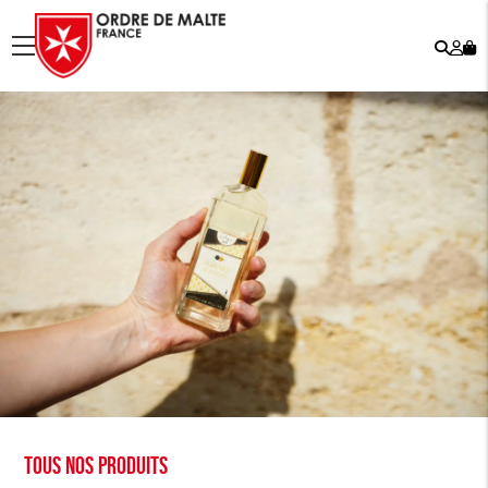
Rech
Mo
menu
co
Tous nos produits