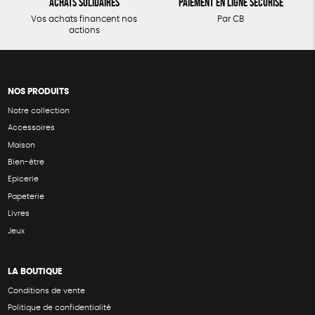
Achats solidaires
Paiement en ligne sécurisé
Vos achats financent nos
Par CB
actions
NOS PRODUITS
Notre collection
Accessoires
Maison
Bien-être
Epicerie
Papeterie
Livres
Jeux
LA BOUTIQUE
Conditions de vente
Politique de confidentialité