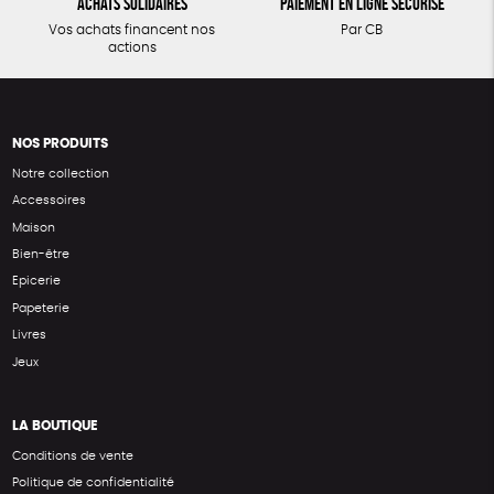
Achats solidaires
Paiement en ligne sécurisé
Vos achats financent nos
Par CB
actions
NOS PRODUITS
Notre collection
Accessoires
Maison
Bien-être
Epicerie
Papeterie
Livres
Jeux
LA BOUTIQUE
Conditions de vente
Politique de confidentialité