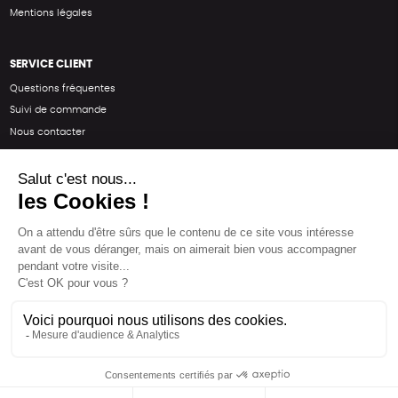
Mentions légales
SERVICE CLIENT
Questions fréquentes
Suivi de commande
Nous contacter
Renvoyer des articles
SUIVEZ-NOUS
Une boutique élaborée avec
par RGOODS
Hébergement vert certifié ISO14001 propulsé avec
par Infomaniak