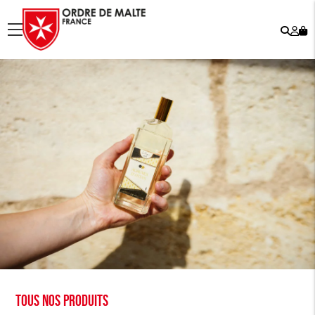
Rech
Mo
menu
co
Tous nos produits