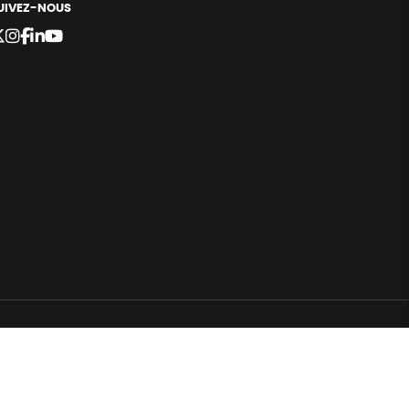
UIVEZ-NOUS
bergement vert certifié ISO14001 propulsé avec
par Infomaniak