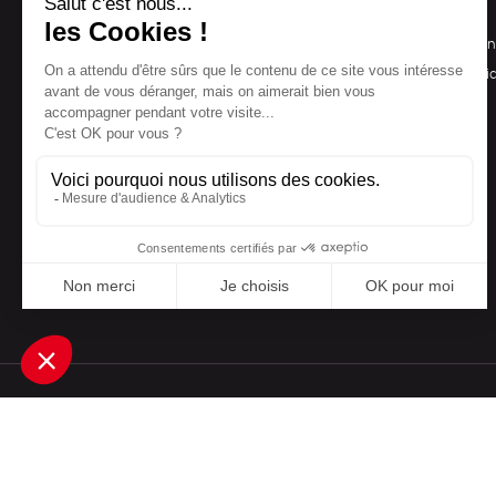
NOS PRODUITS
LA BOUTIQUE
Notre collection
Conditions de ven
Accessoires
Politique de confid
Maison
Mentions légales
Bien-être
Epicerie
Papeterie
Livres
Jeux
Une boutique élaborée avec
par RGOODS
Rechercher