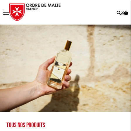
Rech
Mo
menu
co
Tous nos produits