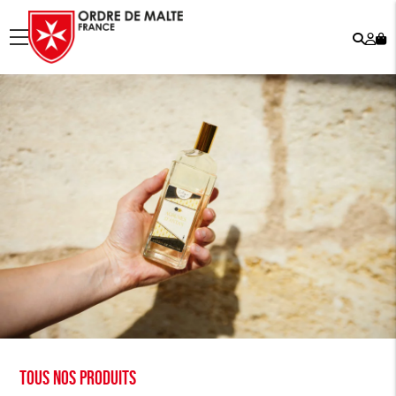
Rech
Mo
menu
co
Tous nos produits