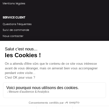
Mentions légales
SERVICE CLIENT
Questions fréquentes
Suivi de commande
Nous contacter
Renvoyer des articles
SUIVEZ-NOUS
Une boutique élaborée avec
par RGOODS
Hébergement vert certifié ISO14001 propulsé avec
par Infomaniak