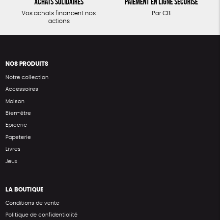
Achats solidaires
Paiement en ligne sécurisé
Vos achats financent nos
Par CB
actions
NOS PRODUITS
Notre collection
Accessoires
Maison
Bien-être
Epicerie
Papeterie
Livres
Jeux
LA BOUTIQUE
Conditions de vente
Politique de confidentialité