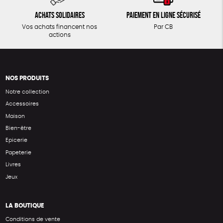
Achats solidaires
Paiement en ligne sécurisé
Vos achats financent nos
Par CB
actions
NOS PRODUITS
Notre collection
Accessoires
Maison
Bien-être
Epicerie
Papeterie
Livres
Jeux
LA BOUTIQUE
Conditions de vente