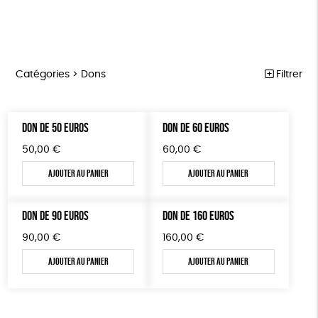
Catégories >
Dons
Filtrer
NOTRE COLLECTION
Trier par
DON DE 50 EUROS
DON DE 60 EUROS
Par défaut
ACCESSOIRES
Prix
50,00
€
60,00
€
Popularité
Tous
MAISON
Couleur
Nouveauté
Ajouter au panier
Ajouter au panier
0 € - 50 €
Blanc Pur
Terracotta
Mots clés
Prix : du - cher au + cher
BIEN-ÊTRE
50 € - 100 €
vert
violet
Prix : du + cher au - cher
100 € - 150 €
DON DE 90 EUROS
DON DE 160 EUROS
Textile Bio
ESAT
Fabriqué en France
ÉPICERIE
Disponibilité
150 € - 200 €
90,00
€
160,00
€
PAPETERIE
Agriculture Biologique
Fairtrade
Vegan
Plus de 200€
Ajouter au panier
Ajouter au panier
LIVRES
Biodégradable
Cosme Bio
FSC
JEUX
Fabrication artisanale
PEFC
Fabriqué en Espagne