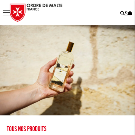
Rech
Mo
menu
co
Tous nos produits