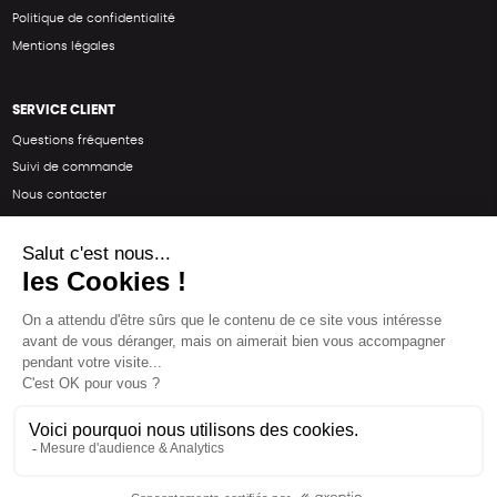
Politique de confidentialité
Mentions légales
SERVICE CLIENT
Questions fréquentes
Suivi de commande
Nous contacter
Renvoyer des articles
SUIVEZ-NOUS
Une boutique élaborée avec
par RGOODS
Hébergement vert certifié ISO14001 propulsé avec
par Infomaniak