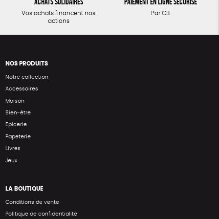
Achats solidaires
Paiement en ligne sécurisé
Vos achats financent nos
Par CB
actions
NOS PRODUITS
Notre collection
Accessoires
Maison
Bien-être
Epicerie
Papeterie
Livres
Jeux
LA BOUTIQUE
Conditions de vente
Politique de confidentialité