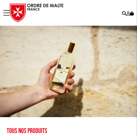
Rech
Mo
menu
co
Tous nos produits