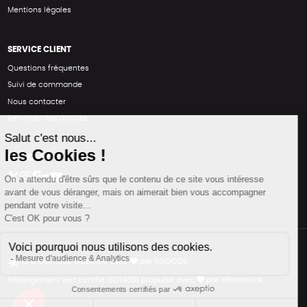
Mentions légales
SERVICE CLIENT
Questions fréquentes
Suivi de commande
Nous contacter
Renvoyer des articles
SUIVEZ-NOUS
Une boutique élaborée avec
par RGOODS
Hébergement vert certifié ISO14001 propulsé avec
par Infomaniak