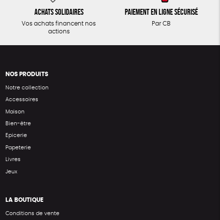
Achats solidaires
Paiement en ligne sécurisé
Vos achats financent nos
Par CB
actions
NOS PRODUITS
Notre collection
Accessoires
Maison
Bien-être
Epicerie
Papeterie
Livres
Jeux
LA BOUTIQUE
Conditions de vente