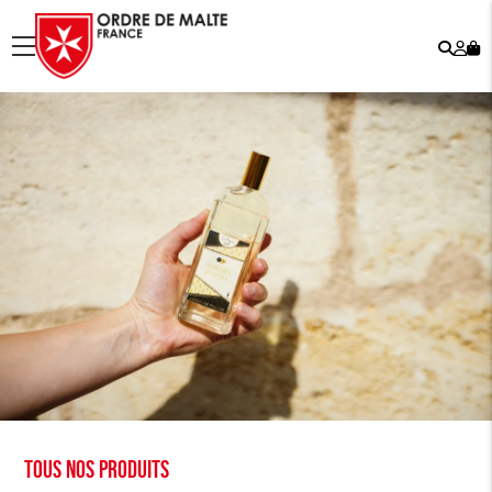
Rech
Mo
menu
co
Tous nos produits