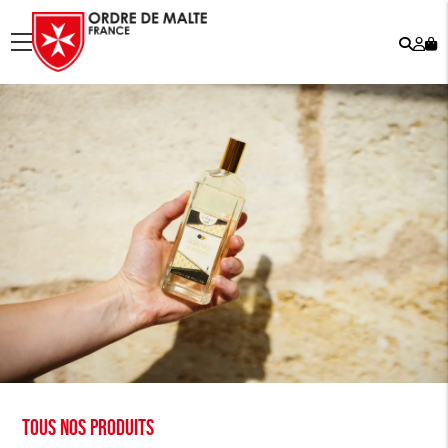
Rech
Mo
menu
co
Tous nos produits