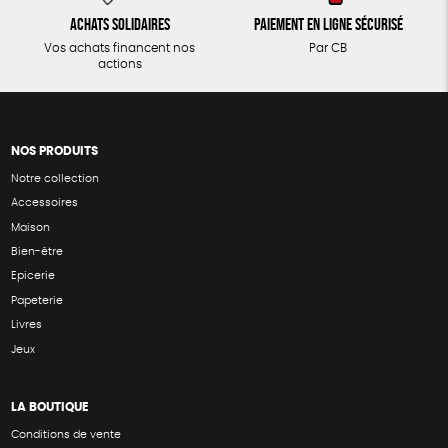
Achats solidaires
Paiement en ligne sécurisé
Vos achats financent nos
Par CB
actions
NOS PRODUITS
Notre collection
Accessoires
Maison
Bien-être
Epicerie
Papeterie
Livres
Jeux
LA BOUTIQUE
Conditions de vente