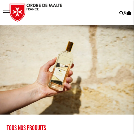
Rech
Mo
menu
co
Tous nos produits