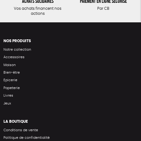
Achats solidaires
Paiement en ligne sécurisé
Vos achats financent nos
Par CB
actions
NOS PRODUITS
Notre collection
Accessoires
Maison
Bien-être
Epicerie
Papeterie
Livres
Jeux
LA BOUTIQUE
Conditions de vente
Politique de confidentialité