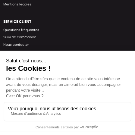
Mentions légales
SERVICE CLIENT
Questions fréquentes
Suivi de commande
Nous contacter
Renvoyer des articles
SUIVEZ-NOUS
Une boutique élaborée avec
par RGOODS
Hébergement vert certifié ISO14001 propulsé avec
par Infomaniak