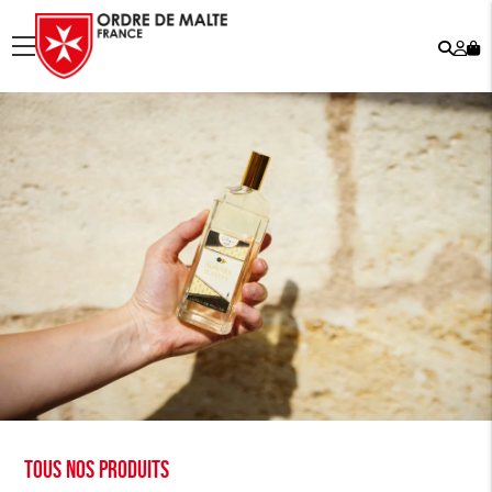
Rech
Mo
menu
co
Tous nos produits