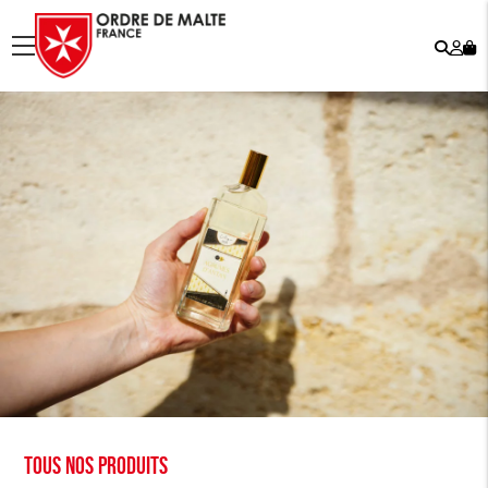
Rech
Mo
menu
co
Tous nos produits