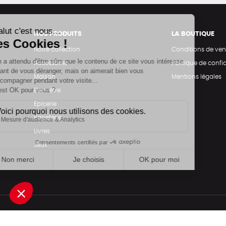
NOS PRODUITS
LA BOUTIQUE
Notre collection
Conditions de ven
Accessoires
Politique de confid
Maison
Mentions légales
Bien-être
Epicerie
Papeterie
Livres
Jeux
Une boutique élaborée avec
par RGOODS