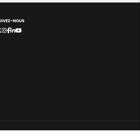
UIVEZ-NOUS
bergement vert certifié ISO14001 propulsé avec
par Infomaniak