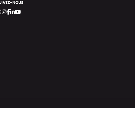
UIVEZ-NOUS
bergement vert certifié ISO14001 propulsé avec
par Infomaniak