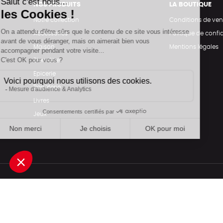
NOS PRODUITS
LA BOUTIQUE
Notre collection
Conditions de ven
Accessoires
Politique de confid
Maison
Mentions légales
Bien-être
Epicerie
Papeterie
Livres
Jeux
Une boutique élaborée avec
par RGOODS
Rechercher