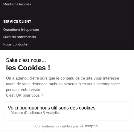
Mentions légales
SERVICE CLIENT
Questions fréquentes
Suivi de commande
Nous contacter
Renvoyer des articles
SUIVEZ-NOUS
Une boutique élaborée avec
par RGOODS
Hébergement vert certifié ISO14001 propulsé avec
par Infomaniak