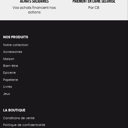
Achats solidaires
Paiement en ligne sécurisé
Vos achats financent nos
Par CB
actions
NOS PRODUITS
Notre collection
Accessoires
Maison
Bien-être
Epicerie
Papeterie
Livres
Jeux
LA BOUTIQUE
Conditions de vente
Politique de confidentialité