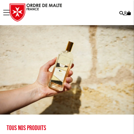
Rech
Mo
menu
co
Tous nos produits