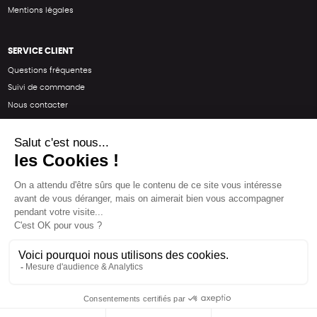
Mentions légales
SERVICE CLIENT
Questions fréquentes
Suivi de commande
Nous contacter
Renvoyer des articles
SUIVEZ-NOUS
Une boutique élaborée avec
par RGOODS
Hébergement vert certifié ISO14001 propulsé avec
par Infomaniak