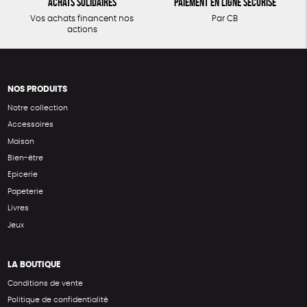
Achats solidaires
Paiement en ligne sécurisé
Vos achats financent nos
Par CB
actions
NOS PRODUITS
Notre collection
Accessoires
Maison
Bien-être
Epicerie
Papeterie
Livres
Jeux
LA BOUTIQUE
Conditions de vente
Politique de confidentialité