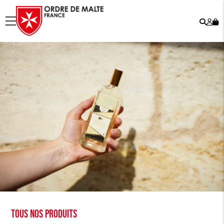
Rech
Mo
menu
co
Tous nos produits