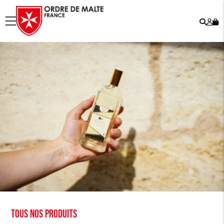
Rech
Mo
menu
co
Tous nos produits