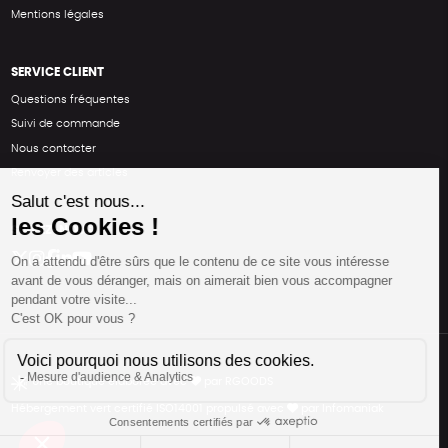
Mentions légales
SERVICE CLIENT
Questions fréquentes
Suivi de commande
Nous contacter
Renvoyer des articles
SUIVEZ-NOUS
Une boutique élaborée avec
par RGOODS
Hébergement vert certifié ISO14001 propulsé avec
par Infomaniak