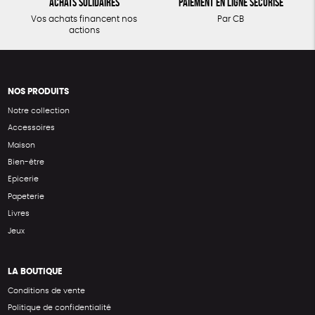
Achats solidaires
Paiement en ligne sécurisé
Vos achats financent nos
Par CB
actions
NOS PRODUITS
Notre collection
Accessoires
Maison
Bien-être
Epicerie
Papeterie
Livres
Jeux
LA BOUTIQUE
Conditions de vente
Politique de confidentialité