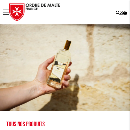
Rech
Mo
menu
co
Tous nos produits