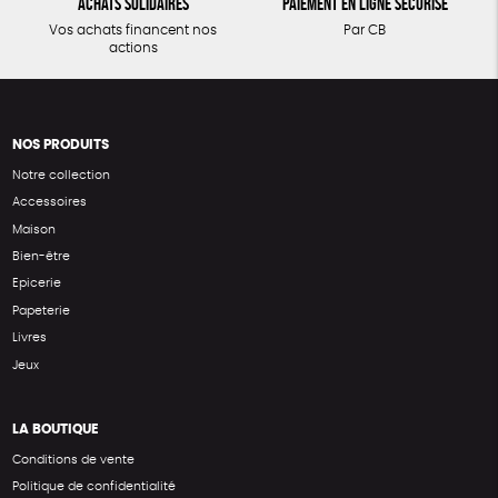
Achats solidaires
Paiement en ligne sécurisé
Vos achats financent nos
Par CB
actions
NOS PRODUITS
Notre collection
Accessoires
Maison
Bien-être
Epicerie
Papeterie
Livres
Jeux
LA BOUTIQUE
Conditions de vente
Politique de confidentialité