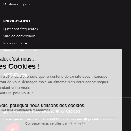
Mentions légales
SERVICE CLIENT
Questions fréquentes
Suivi de commande
Nous contacter
Renvoyer des articles
SUIVEZ-NOUS
Une boutique élaborée avec
par RGOODS
Hébergement vert certifié ISO14001 propulsé avec
par Infomaniak