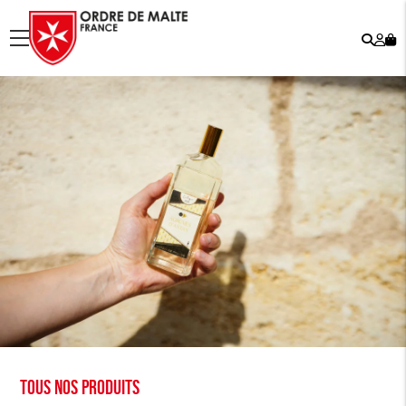
Rech
Mo
menu
co
Tous nos produits