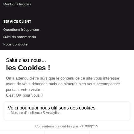
Mentions légales
SERVICE CLIENT
Questions fréquentes
Suivi de commande
Nous contacter
Renvoyer des articles
SUIVEZ-NOUS
Une boutique élaborée avec
par RGOODS
Hébergement vert certifié ISO14001 propulsé avec
par Infomaniak