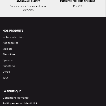
Achats solidaires
Paiement en ligne sécurisé
Vos achats financent nos
Par CB
actions
NOS PRODUITS
Notre collection
Accessoires
Maison
Bien-être
Epicerie
Papeterie
Livres
Jeux
LA BOUTIQUE
Conditions de vente
Politique de confidentialité