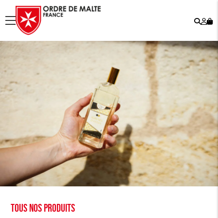
Rech
Mo
menu
co
Tous nos produits