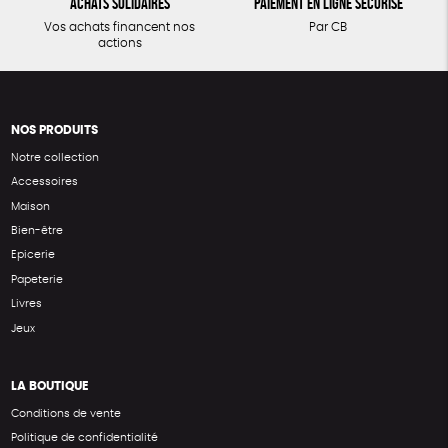
Achats solidaires
Paiement en ligne sécurisé
Vos achats financent nos
Par CB
actions
NOS PRODUITS
Notre collection
Accessoires
Maison
Bien-être
Epicerie
Papeterie
Livres
Jeux
LA BOUTIQUE
Conditions de vente
Politique de confidentialité