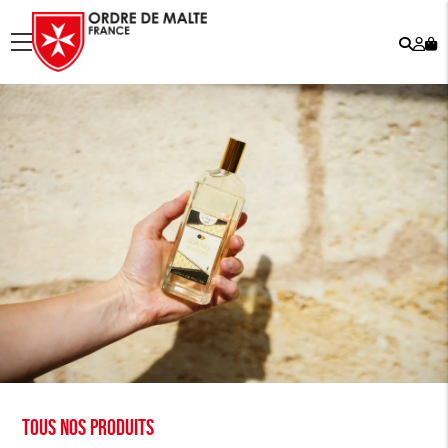
Rech
Mo
menu
co
Tous nos produits