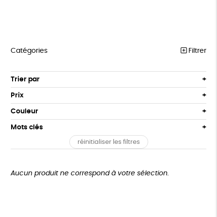
Catégories
Filtrer
NOTRE COLLECTION
Trier par
Par défaut
ACCESSOIRES
Prix
Popularité
Tous
MAISON
Couleur
Nouveauté
0 € - 50 €
Blanc Pur
Terracotta
Mots clés
Prix : du - cher au + cher
BIEN-ÊTRE
50 € - 100 €
vert
violet
Prix : du + cher au - cher
réinitialiser les filtres
100 € - 150 €
Fabriqué en France
Agriculture Biologique
ÉPICERIE
Disponibilité
150 € - 200 €
PAPETERIE
Fairtrade
Vegan
Biodégradable
Cosme Bio
Plus de 200€
Aucun produit ne correspond à votre sélection.
LIVRES
FSC
Fabrication artisanale
PEFC
JEUX
Fabriqué en Espagne
Textile Bio
ESAT