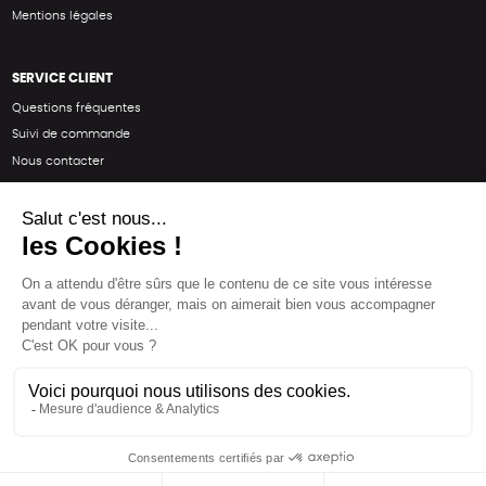
Mentions légales
SERVICE CLIENT
Questions fréquentes
Suivi de commande
Nous contacter
Renvoyer des articles
SUIVEZ-NOUS
Une boutique élaborée avec
par RGOODS
Hébergement vert certifié ISO14001 propulsé avec
par Infomaniak