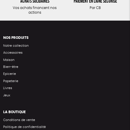
Achats solidaires
Paiement en ligne sécurisé
Vos achats financent nos
Par CB
actions
NOS PRODUITS
Notre collection
Accessoires
Maison
Bien-être
Epicerie
Papeterie
Livres
Jeux
LA BOUTIQUE
Conditions de vente
Politique de confidentialité