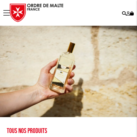
Rech
Mo
menu
co
Tous nos produits