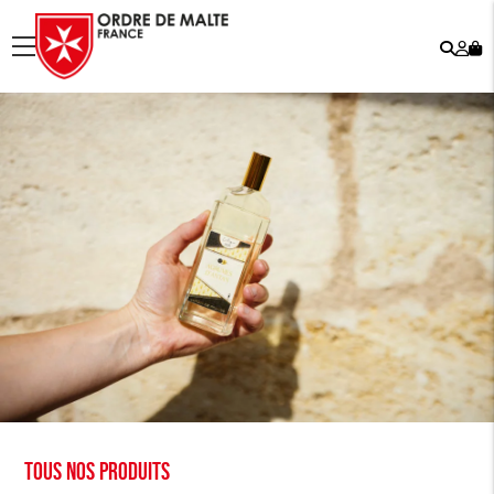
Rech
Mo
menu
co
Tous nos produits