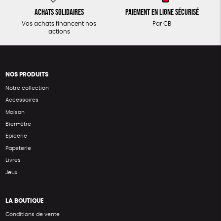
Achats solidaires
Paiement en ligne sécurisé
Vos achats financent nos
Par CB
actions
NOS PRODUITS
Notre collection
Accessoires
Maison
Bien-être
Epicerie
Papeterie
Livres
Jeux
LA BOUTIQUE
Conditions de vente