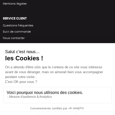
Mentions légales
SERVICE CLIENT
Questions fréquentes
Suivi de commande
Nous contacter
Renvoyer des articles
SUIVEZ-NOUS
Une boutique élaborée avec
par RGOODS
Hébergement vert certifié ISO14001 propulsé avec
par Infomaniak