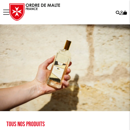
Rech
Mo
menu
co
Tous nos produits