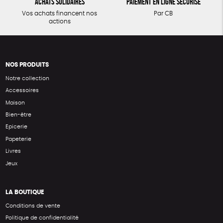
Achats solidaires
Paiement en ligne sécurisé
Vos achats financent nos
Par CB
actions
NOS PRODUITS
Notre collection
Accessoires
Maison
Bien-être
Epicerie
Papeterie
Livres
Jeux
LA BOUTIQUE
Conditions de vente
Politique de confidentialité