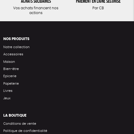
Achats solidaires
Paiement en ligne sécurisé
Vos achats financent nos
Par CB
actions
NOS PRODUITS
Notre collection
Accessoires
Maison
Bien-être
Epicerie
Papeterie
Livres
Jeux
LA BOUTIQUE
Conditions de vente
Politique de confidentialité