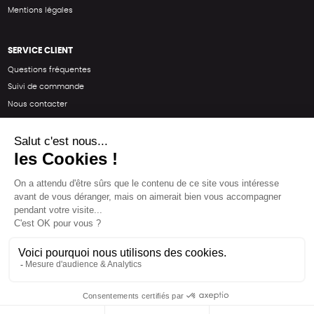
Mentions légales
SERVICE CLIENT
Questions fréquentes
Suivi de commande
Nous contacter
Renvoyer des articles
SUIVEZ-NOUS
Une boutique élaborée avec
par RGOODS
Hébergement vert certifié ISO14001 propulsé avec
par Infomaniak