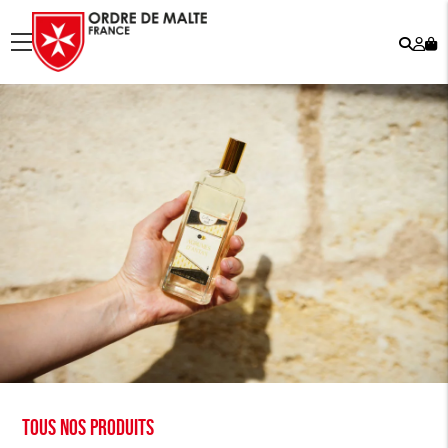
Rech
Mo
menu
co
Tous nos produits