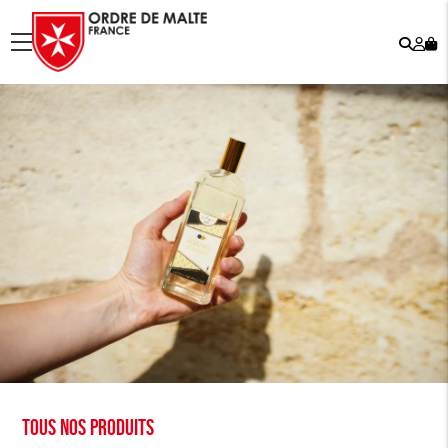
Rech
Mo
menu
co
Tous nos produits