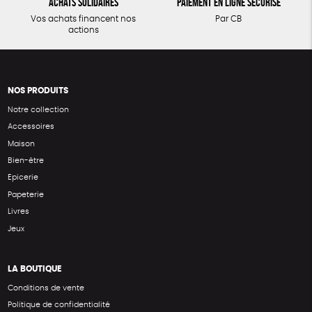
Achats solidaires
Paiement en ligne sécurisé
Vos achats financent nos
Par CB
actions
NOS PRODUITS
Notre collection
Accessoires
Maison
Bien-être
Epicerie
Papeterie
Livres
Jeux
LA BOUTIQUE
Conditions de vente
Politique de confidentialité