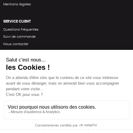
Mentions légales
SERVICE CLIENT
Questions fréquentes
Suivi de commande
Nous contacter
Renvoyer des articles
SUIVEZ-NOUS
Une boutique élaborée avec
par RGOODS
Hébergement vert certifié ISO14001 propulsé avec
par Infomaniak