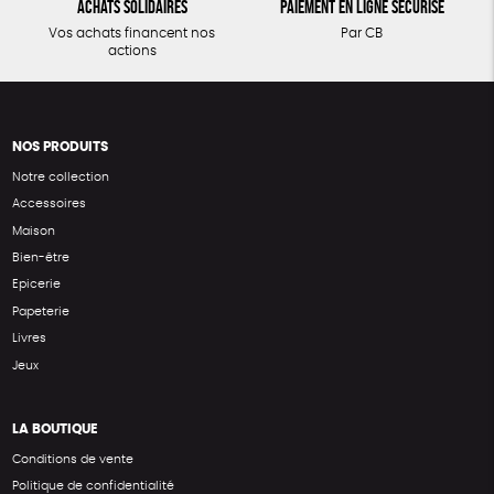
Achats solidaires
Paiement en ligne sécurisé
Vos achats financent nos
Par CB
actions
NOS PRODUITS
Notre collection
Accessoires
Maison
Bien-être
Epicerie
Papeterie
Livres
Jeux
LA BOUTIQUE
Conditions de vente
Politique de confidentialité