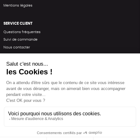
Mentions légales
SERVICE CLIENT
Questions fréquentes
Suivi de commande
Nous contacter
Renvoyer des articles
SUIVEZ-NOUS
Une boutique élaborée avec
par RGOODS
Hébergement vert certifié ISO14001 propulsé avec
par Infomaniak