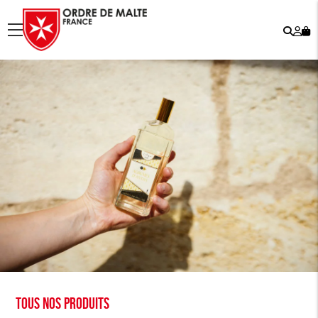
Rech
Mo
menu
co
Tous nos produits