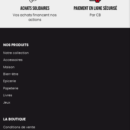
Achats solidaires
Paiement en ligne sécurisé
Vos achats financent nos
Par CB
actions
NOS PRODUITS
Notre collection
Accessoires
Maison
Bien-être
Epicerie
Papeterie
Livres
Jeux
LA BOUTIQUE
Conditions de vente