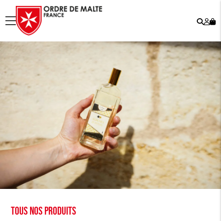
Rech
Mo
menu
co
Tous nos produits