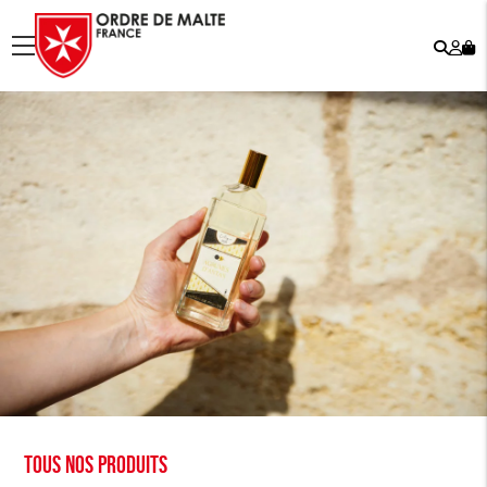
Rech
Mo
menu
co
Tous nos produits