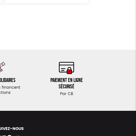
Fairtrade
Vegan
Biodégradable
olidaires
Paiement en ligne
sécurisé
 financent
ctions
Par CB
UIVEZ-NOUS