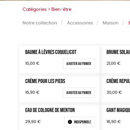
Catégories >
Bien-être
Notre collection
Accessoires
Maison
BAUME À LÈVRES COQUELICOT
BRUME SOLAIR
Trier par
Prix
Par défaut
Tous
Ajouter au panier
10,00
€
21,00
€
Popularité
0 € - 5
Nouveauté
50 € - 
CRÈME POUR LES PIEDS
CRÈME REPU
Prix : du - cher au + cher
100 € - 
Ajouter au panier
16,90
€
30,00
€
Prix : du + cher au - cher
150 € -
Disponibilité
Plus de
EAU DE COLOGNE DE MENTON
GANT MAGIQU
Indisponible
29,90
€
16,90
€