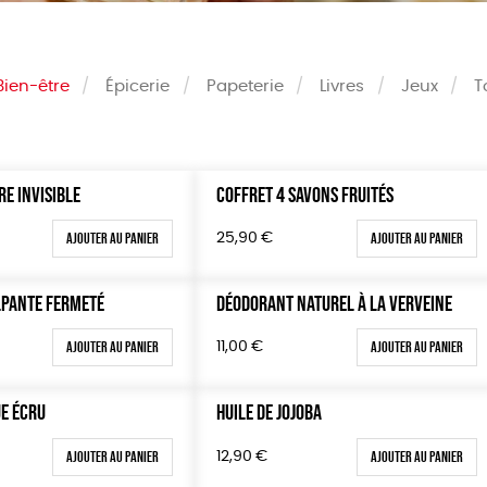
Bien-être
Épicerie
Papeterie
Livres
Jeux
T
E INVISIBLE
COFFRET 4 SAVONS FRUITÉS
Couleur
Blanc Pur
Terracot
Ajouter au panier
Ajouter au panier
25,90
€
0 €
vert
violet
100 €
LPANTE FERMETÉ
DÉODORANT NATUREL À LA VERVEINE
150 €
Ajouter au panier
Ajouter au panier
11,00
€
 200 €
 200€
E ÉCRU
HUILE DE JOJOBA
Ajouter au panier
Ajouter au panier
12,90
€