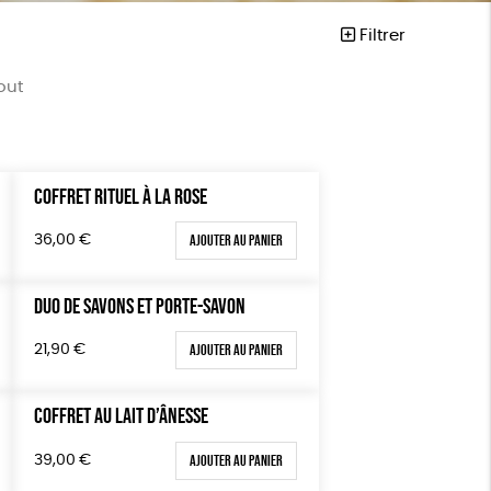
Filtrer
out
COFFRET RITUEL À LA ROSE
Mots clés
ta
Cosme Bio
FSC
Ajouter au panier
36,00
€
Fabrication artisanale
PEFC
DUO DE SAVONS ET PORTE-SAVON
Fabriqué en Espagne
Ajouter au panier
21,90
€
Textile Bio
ESAT
COFFRET AU LAIT D’ÂNESSE
Fabriqué en France
Agriculture Biologique
Ajouter au panier
39,00
€