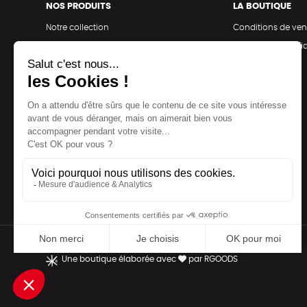
NOS PRODUITS
LA BOUTIQUE
Notre collection
Conditions de ven
Accessoires
Politique de confid
Maison
Mentions légales
Bien-être
Epicerie
Papeterie
Livres
Jeux
Une boutique élaborée avec
par RGOODS