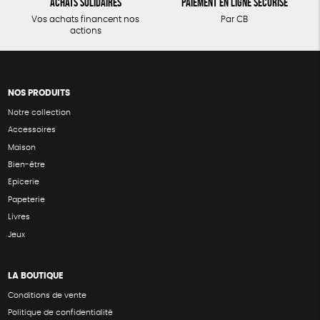
Achats solidaires
Paiement en ligne sécurisé
Vos achats financent nos
Par CB
actions
NOS PRODUITS
Notre collection
Accessoires
Maison
Bien-être
Epicerie
Papeterie
Livres
Jeux
LA BOUTIQUE
Conditions de vente
Politique de confidentialité