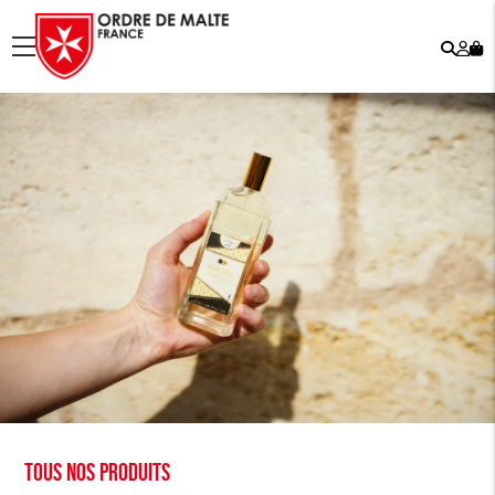
Rech
Mo
menu
co
Tous nos produits