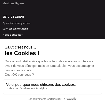
Mentions légales
SERVICE CLIENT
Questions fréquentes
Suivi de commande
Nous contacter
Renvoyer des articles
SUIVEZ-NOUS
Une boutique élaborée avec
par RGOODS
Hébergement vert certifié ISO14001 propulsé avec
par Infomaniak