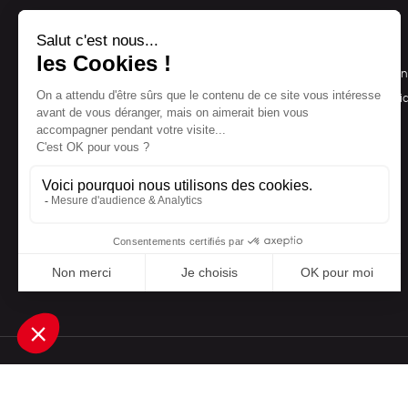
NOS PRODUITS
LA BOUTIQUE
Notre collection
Conditions de ven
Accessoires
Politique de confid
Maison
Mentions légales
Bien-être
Epicerie
Papeterie
Livres
Jeux
Une boutique élaborée avec
par RGOODS