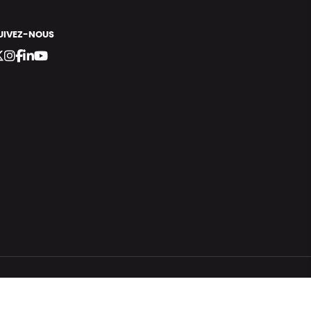
UIVEZ-NOUS
bergement vert certifié ISO14001 propulsé avec
par Infomaniak