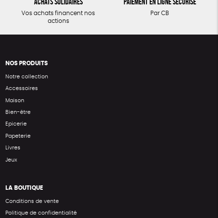
Achats solidaires
Paiement en ligne sécurisé
Vos achats financent nos
Par CB
actions
NOS PRODUITS
Notre collection
Accessoires
Maison
Bien-être
Epicerie
Papeterie
Livres
Jeux
LA BOUTIQUE
Conditions de vente
Politique de confidentialité