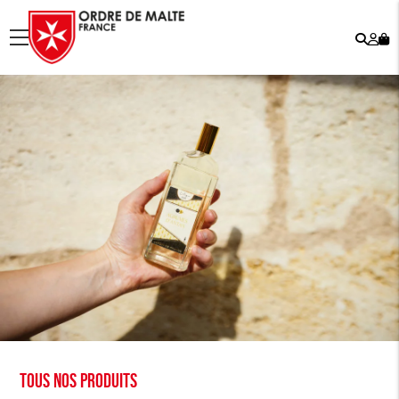
Rech
Mo
menu
co
Tous nos produits