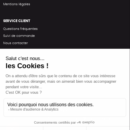
Mentions légales
SERVICE CLIENT
Questions fréquentes
Suivi de commande
Nous contacter
Renvoyer des articles
SUIVEZ-NOUS
Une boutique élaborée avec
par RGOODS
Hébergement vert certifié ISO14001 propulsé avec
par Infomaniak