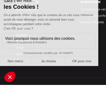
NOS PRODUITS
LA BOUTIQUE
Notre collection
Conditions de ven
Accessoires
Politique de confid
Maison
Mentions légales
Bien-être
Epicerie
Papeterie
Livres
Jeux
Une boutique élaborée avec
par RGOODS
Rechercher