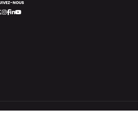
UIVEZ-NOUS
bergement vert certifié ISO14001 propulsé avec
par Infomaniak