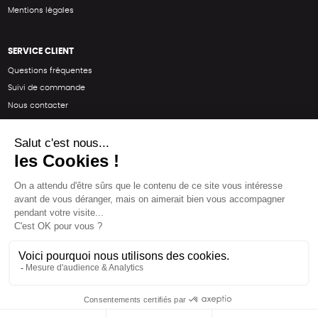
Mentions légales
SERVICE CLIENT
Questions fréquentes
Suivi de commande
Nous contacter
Renvoyer des articles
SUIVEZ-NOUS
Une boutique élaborée avec
par RGOODS
Hébergement vert certifié ISO14001 propulsé avec
par Infomaniak