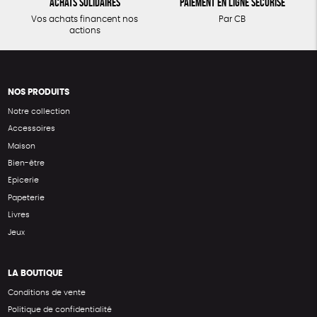
Achats solidaires
Paiement en ligne sécurisé
Vos achats financent nos
Par CB
actions
NOS PRODUITS
Notre collection
Accessoires
Maison
Bien-être
Epicerie
Papeterie
Livres
Jeux
LA BOUTIQUE
Conditions de vente
Politique de confidentialité