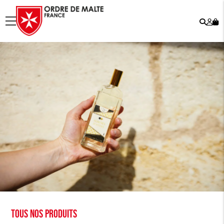
Rech
Mo
menu
co
Tous nos produits