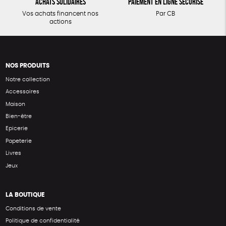
Achats solidaires
Paiement en ligne sécurisé
Vos achats financent nos
Par CB
actions
NOS PRODUITS
Notre collection
Accessoires
Maison
Bien-être
Epicerie
Papeterie
Livres
Jeux
LA BOUTIQUE
Conditions de vente
Politique de confidentialité