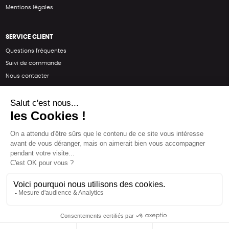
Mentions légales
SERVICE CLIENT
Questions fréquentes
Suivi de commande
Nous contacter
Renvoyer des articles
SUIVEZ-NOUS
Une boutique élaborée avec
par RGOODS
Hébergement vert certifié ISO14001 propulsé avec
par Infomaniak