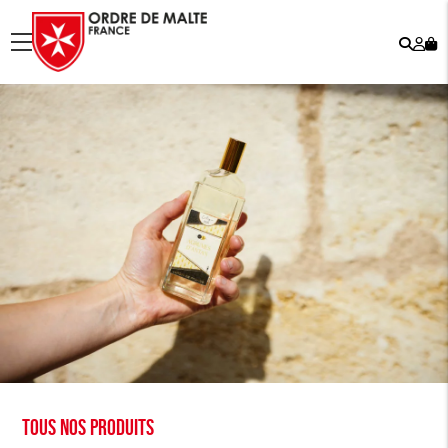
Rech
Mo
menu
co
Tous nos produits