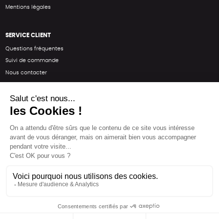
Mentions légales
SERVICE CLIENT
Questions fréquentes
Suivi de commande
Nous contacter
Renvoyer des articles
SUIVEZ-NOUS
Une boutique élaborée avec
par RGOODS
Hébergement vert certifié ISO14001 propulsé avec
par Infomaniak