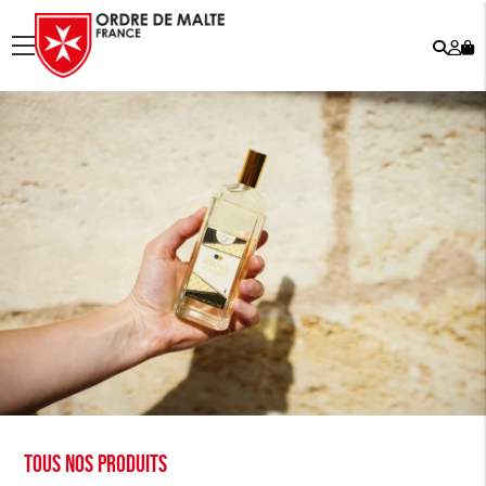
Rech
Mo
menu
co
Tous nos produits