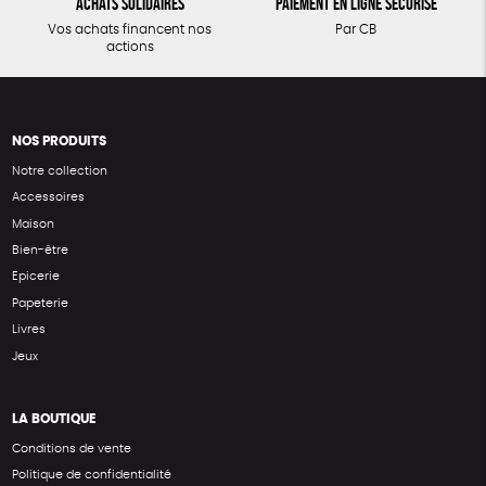
Achats solidaires
Paiement en ligne sécurisé
Vos achats financent nos
Par CB
actions
NOS PRODUITS
Notre collection
Accessoires
Maison
Bien-être
Epicerie
Papeterie
Livres
Jeux
LA BOUTIQUE
Conditions de vente
Politique de confidentialité