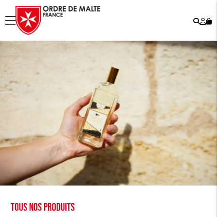
Rech
Mo
menu
co
Tous nos produits