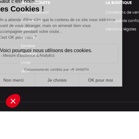
NOS PRODUITS
LA BOUTIQUE
Notre collection
Conditions de ven
Accessoires
Politique de confid
Maison
Mentions légales
Bien-être
Epicerie
Papeterie
Livres
Jeux
Une boutique élaborée avec
par RGOODS
Rechercher