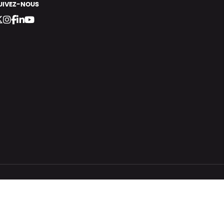
UIVEZ-NOUS
bergement vert certifié ISO14001 propulsé avec
par Infomaniak